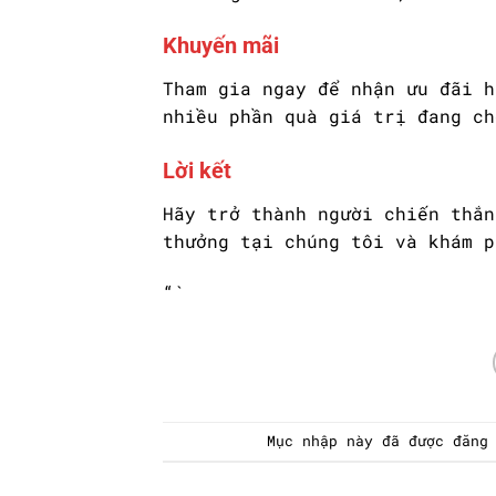
Khuyến mãi
Tham gia ngay để nhận ưu đãi h
nhiều phần quà giá trị đang ch
Lời kết
Hãy trở thành người chiến thắn
thưởng tại chúng tôi và khám p
“`
Mục nhập này đã được đăng