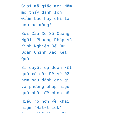
Giải mã giấc mơ: Nằm
mơ thấy đánh lộn –
n
Điềm báo hay chỉ là
cơn ác mộng?
Soi Cầu Xổ Số Quảng
Ngãi: Phương Pháp và
Kinh Nghiệm Để Dự
Đoán Chính Xác Kết
Quả
Bí quyết dự đoán kết
quả xổ số: Đề về 02
hôm sau đánh con gì
và phương pháp hiệu
quả nhất để chọn số
Hiểu rõ hơn về khái
niệm ‘Hat-trick’