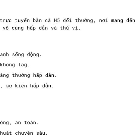
trực tuyến bắn cá H5 đổi thưởng, nơi mang đế
 vô cùng hấp dẫn và thú vị.
anh sống động.
không lag.
ảng thưởng hấp dẫn.
, sự kiện hấp dẫn.
óng, an toàn.
huật chuyên sâu.