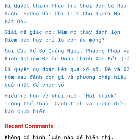
Bí Quyết Chinh Phục Trò Chơi Bắn Cá Rùa
Xanh: Hướng Dẫn Chi Tiết Cho Người Mới
Bắt Đầu
Giải mã giấc mơ: Nằm mơ thấy đánh lộn –
Điềm báo hay chỉ là cơn ác mộng?
Soi Cầu Xổ Số Quảng Ngãi: Phương Pháp và
Kinh Nghiệm Để Dự Đoán Chính Xác Kết Quả
Bí quyết dự đoán kết quả xổ số: Đề về 02
hôm sau đánh con gì và phương pháp hiệu
quả nhất để chọn số
Hiểu rõ hơn về khái niệm ‘Hat-trick’
trong thể thao: Cách tính và những điều
bạn chưa biết
Recent Comments
Không có bình luận nào để hiển thị.