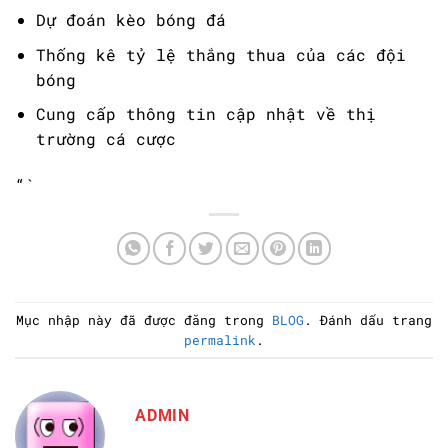
Dự đoán kèo bóng đá
Thống kê tỷ lệ thắng thua của các đội
bóng
Cung cấp thông tin cập nhật về thị
trường cá cược
“`
Mục nhập này đã được đăng trong
BLOG
. Đánh dấu trang
permalink
.
ADMIN